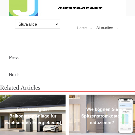
Home
Sluљalice
Prev:
Next:
Related Articles
Erweiterung der
Wie können Sie
Balkonstromanlage für
Spitzenstromkosten
wachsenden Energiebedarf
reduzieren?