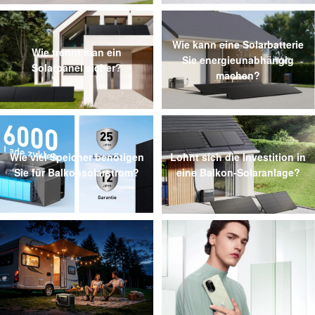
Wie kann eine Solarbatterie
Wie trennt man ein
Sie energieunabhängig
Solarpanel sicher?
machen?
Wie viel Speicher benötigen
Lohnt sich die Investition in
Sie für Balkonsolarstrom?
eine Balkon-Solaranlage?