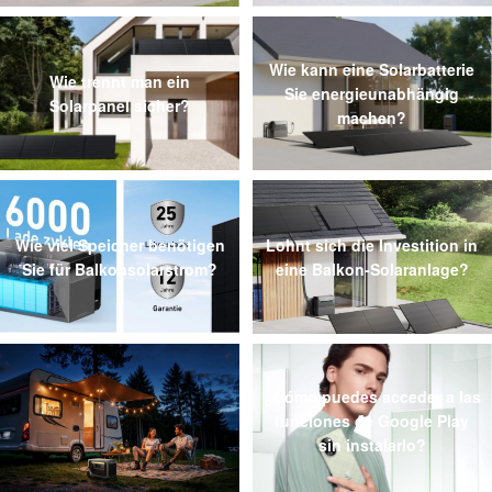
Wie kann eine Solarbatterie
Wie trennt man ein
Sie energieunabhängig
Solarpanel sicher?
machen?
Wie viel Speicher benötigen
Lohnt sich die Investition in
Sie für Balkonsolarstrom?
eine Balkon-Solaranlage?
¿Cómo puedes acceder a las
funciones de Google Play
sin instalarlo?