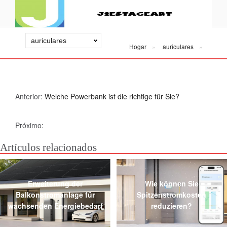
Hogar
auriculares
Anterior:
Welche Powerbank ist die richtige für Sie?
Próximo:
Artículos relacionados
Erweiterung der
Wie können Sie
Balkonstromanlage für
Spitzenstromkosten
wachsenden Energiebedarf
reduzieren?