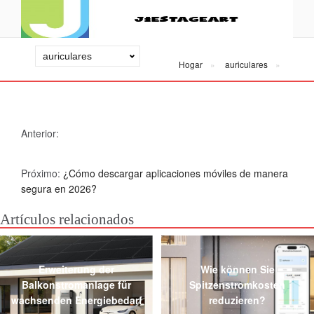
Hogar
auriculares
Anterior:
Próximo:
¿Cómo descargar aplicaciones móviles de manera
segura en 2026?
Artículos relacionados
Erweiterung der
Wie können Sie
Balkonstromanlage für
Spitzenstromkosten
wachsenden Energiebedarf
reduzieren?