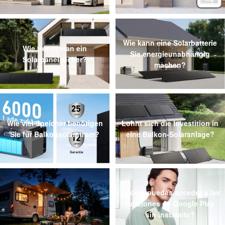
Wie kann eine Solarbatterie
Wie trennt man ein
Sie energieunabhängig
Solarpanel sicher?
machen?
Wie viel Speicher benötigen
Lohnt sich die Investition in
Sie für Balkonsolarstrom?
eine Balkon-Solaranlage?
¿Cómo puedes acceder a las
funciones de Google Play
sin instalarlo?