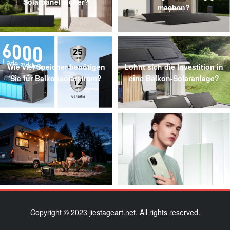
Solarpanel sicher?
machen?
Wie viel Speicher benötigen
Lohnt sich die Investition in
Sie für Balkonsolarstrom?
eine Balkon-Solaranlage?
Copyright © 2023 jiestageart.net. All rights reserved.