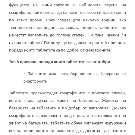
функцията на мини-лаптопи и най-новата версия на
смартфони, които могат да се носят със себе си навсякъде и
по всяко време. През следващите няколко години, ако
технологията напредне със същата скорост, таблетите ще
изместят лаптопите до голяма степен.
И така, имаме ли
нужда от таблет? По-долу ще ви дадем първите 6 причини,
поради които таблетите са по-добри от смартфоните.
Топ 6 причини, поради които таблетите са по-добри
·
Таблетите имат по-добър живот на батерията от
смартфоните
Таблетите превъзхождат смартфоните в повечето случаи,
когато става дума за живот на батерията. Животът на
батерията на таблетите е по-добър от лаптопите! Докато
смартфоните са изправени пред стреса от осигуряването на
живот на батерията, таблетите обаче изглеждат издържани
вечно, дори когато ги накарате да достигнат до техните