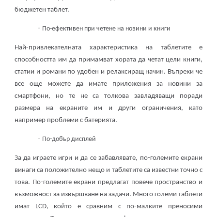
бюджетен таблет.
·
По-ефективен при четене на новини и книги
Най-привлекателната характеристика на таблетите е
способността им да примамват хората да четат цели книги,
статии и романи по удобен и релаксиращ начин. Въпреки че
все още можете да имате приложения за новини за
смартфони, но те не са толкова завладяващи поради
размера на екраните им и други ограничения, като
например проблеми с батерията.
·
По-добър дисплей
За да играете игри и да се забавлявате, по-големите екрани
винаги са положително нещо и таблетите са известни точно с
това. По-големите екрани предлагат повече пространство и
възможност за извършване на задачи. Много големи таблети
имат LCD, който е сравним с по-малките преносими