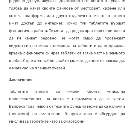
редовно да публикуват съдържанието си, когато пътуват. Те
трябва да качат своите файлове от ресторант, кафене или
хотел, платформа или друго отдалечено място, от което
имат достъп до интернет. Точно тук таблетите вършат
фантастична работа. Те могат да редактират видеоклипове и
да ги качват редовно. Те могат също да провеждат
видеосесии на живо с помощта на таблети и да поддържат
връзка с феновете си чрез таблети от всяка част на земното
кълбо.
Страхотен таблет, който можете да носите навсякъде,
е MatePad на планшет хуавей.
Заключение
Таблетите винаги са имали своята уникална
привлекателност, на която е невъзможно да се устои.
Въпреки това, някои от техните функции може да са налични
(понякога) на смартфони. Въпреки това е абсурдно да
мислим за таблетите като за смартфони.