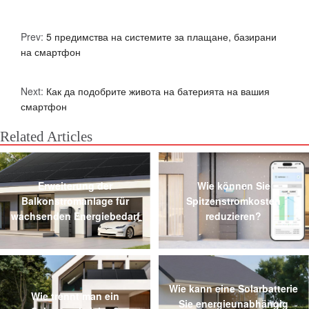
Prev:
5 предимства на системите за плащане, базирани
на смартфон
Next:
Как да подобрите живота на батерията на вашия
смартфон
Related Articles
Erweiterung der
Wie können Sie
Balkonstromanlage für
Spitzenstromkosten
wachsenden Energiebedarf
reduzieren?
Wie kann eine Solarbatterie
Wie trennt man ein
Sie energieunabhängig