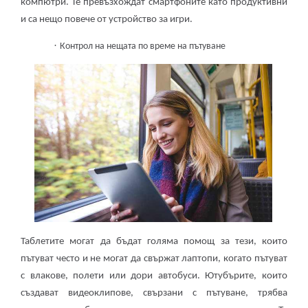
компютри. Те превъзхождат смартфоните като продуктивни
и са нещо повече от устройство за игри.
·
Контрол на нещата по време на пътуване
Таблетите могат да бъдат голяма помощ за тези, които
пътуват често и не могат да свържат лаптопи, когато пътуват
с влакове, полети или дори автобуси. Ютубърите, които
създават видеоклипове, свързани с пътуване, трябва