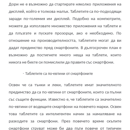
Дори не е възможно да стартирате няколко приложения на
дисплей, който е толкова малък. Таблетите са по-подходящи
заради по-големия им дисплей. Подобно на компютрите,
можете да използвате множество приложения на таблети и
да плъзгате и пускате прозорци, ако е необходимо. По
отношение на производителността, таблетите могат да ви
дадат предимство пред смартфоните. В дългосрочен план е
възможно да постигнете много неща на таблети, които
никога не бихте си помислили да правите със смартфони.
·
Таблетите са по-евтини от смартфоните
Освен че са тънки и леки, таблетите имат значителното
предимство да са по-евтини от смартфоните, които са пълни
със същите функции. Известно е, че таблетите са значително
по-евтини от водещите смартфони на повечето марки. Освен
това таблетите са интелигентен начин за намаляване на
разходите за смартфони. През повечето време скъпите
смартфони струват може би два пъти повече от типичен